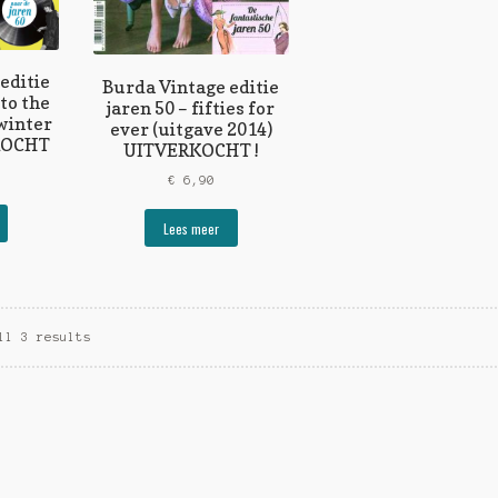
editie
Burda Vintage editie
 to the
jaren 50 – fifties for
 winter
ever (uitgave 2014)
KOCHT
UITVERKOCHT !
€
6,90
Lees meer
ll 3 results