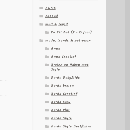
ACTIE
Gezond
kind & jeugd
Zo Zit Dat (7 - 15 jaar)
mode, trends & patronen
Anna
Anna Creatief
Breien en Haken met
Style
Burda Baby/Kids
Burda breien
Burda Creatief
Burda Easy
Burda Plus
Burda Style
Burda Style Best/Extra