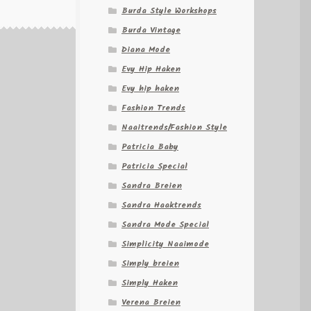
Burda Style Workshops
Burda Vintage
Diana Mode
Evy Hip Haken
Evy hip haken
Fashion Trends
Naaitrends/Fashion Style
Patricia Baby
Patricia Special
Sandra Breien
Sandra Haaktrends
Sandra Mode Special
Simplicity Naaimode
Simply breien
Simply Haken
Verena Breien