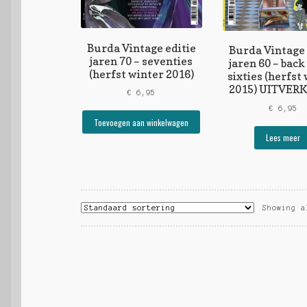
Burda Vintage editie
Burda Vintage 
jaren 70 – seventies
jaren 60 – back
(herfst winter 2016)
sixties (herfst
2015) UITVER
€
6,95
€
6,95
Toevoegen aan winkelwagen
Lees meer
Showing a