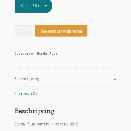
€
6,95
Burda
Toevoegen aan winkelwagen
Plus
herfst
/
Categorie:
Burda Plus
winter
2016
quantity
Beschrijving
Reviews (0)
Beschrijving
Burda Plus herfst / winter 2016: