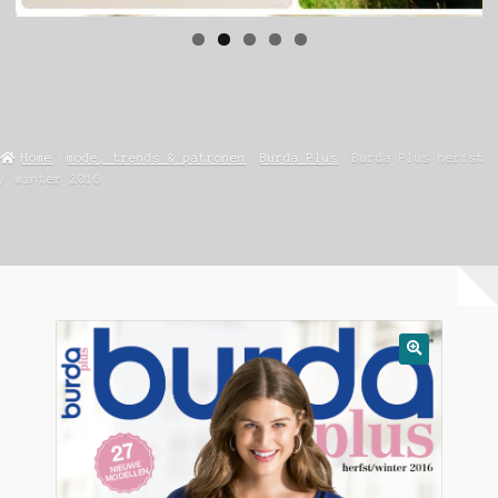
Home
mode, trends & patronen
Burda Plus
Burda Plus herfst
/ winter 2016
🔍