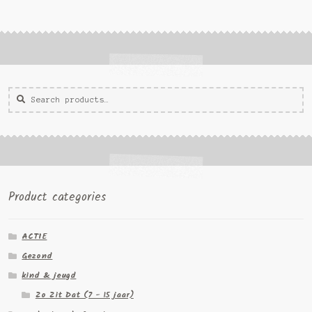
Zoeken
Zoek
voor:
Product categories
ACTIE
Gezond
kind & jeugd
Zo Zit Dat (7 - 15 jaar)