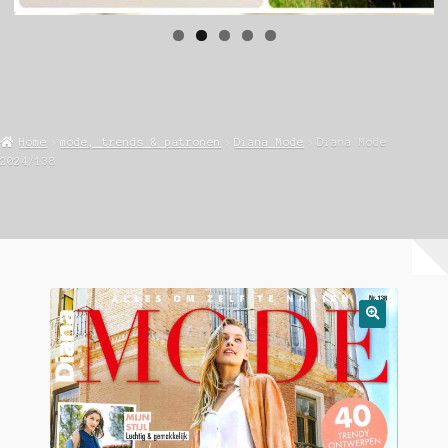
Home
mode, trends & patronen
Diana Mode
Diana Mode
2024/138
🔍