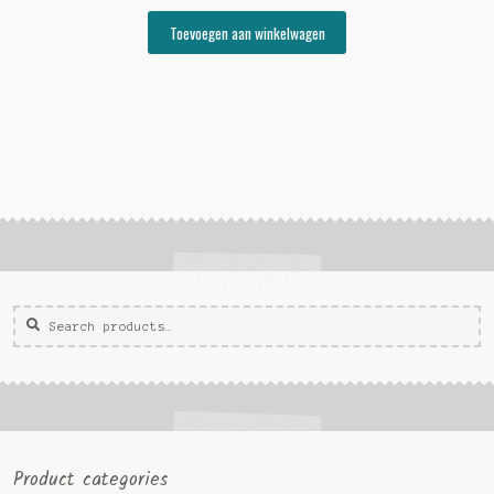
Toevoegen aan winkelwagen
Zoeken
Zoek
voor:
Product categories