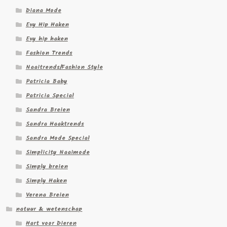
Diana Mode
Evy Hip Haken
Evy hip haken
Fashion Trends
Naaitrends/Fashion Style
Patricia Baby
Patricia Special
Sandra Breien
Sandra Haaktrends
Sandra Mode Special
Simplicity Naaimode
Simply breien
Simply Haken
Verena Breien
natuur & wetenschap
Hart voor Dieren