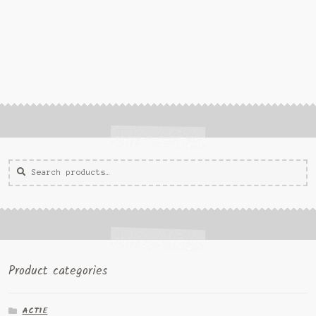
Zoeken
Zoek
voor:
Product categories
ACTIE