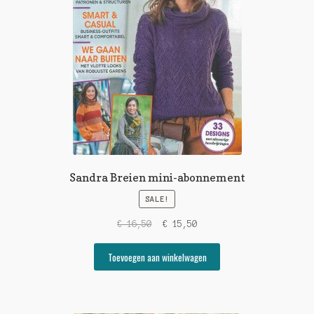
Sandra Breien mini-abonnement
SALE!
Original
Current
€
16,50
€
15,50
price
price
was:
is:
Toevoegen aan winkelwagen
€ 16,50.
€ 15,50.