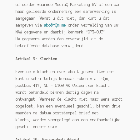
of derden waarmee MediaQ Marketing BV of een aan
haar gelieerde onderneming een samenwerking is
aangegaan. Wenst u dit niet, dan kunt u dat
aangeven via
abo@mQm.me
onder vermelding van uw
NAW gegevens en daarbij kenmerk ‘OPT-OUT’.
Uw gegevens worden dan onverwijld uit de
betreffende database verwijderd.
Artikel 9: Klachten
Eventuele klachten over abo-tijdschriften.com
kunt u schriftelijk kenbaar maken via: mQm,
postbus 417, NL – 6160 AK Geleen.Een klacht
wordt behandeld binnen dertig dagen na
ontvangst. Wanneer de klacht niet naar wens wordt
opgelost, kan een eventueel geschil, binnen drie
maanden na datum poststempel brief met
klacht, worden voorgelegd aan een onafhankelijke
geschillencommissie.
Artikel 10: Aansprakelijkheid