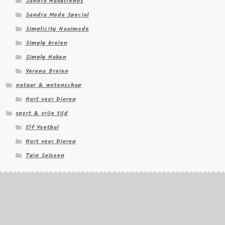
Sandra Haaktrends
Sandra Mode Special
Simplicity Naaimode
Simply breien
Simply Haken
Verena Breien
natuur & wetenschap
Hart voor Dieren
sport & vrije tijd
Elf Voetbal
Hart voor Dieren
Tuin Seizoen