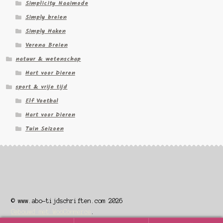
Simplicity Naaimode
Simply breien
Simply Haken
Verena Breien
natuur & wetenschap
Hart voor Dieren
sport & vrije tijd
Elf Voetbal
Hart voor Dieren
Tuin Seizoen
© www.abo-tijdschriften.com 2026
Gebouwd met WooCommerce
.