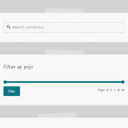
Zoeken
Zoek
voor:
Filter op prijs
Mi
Ma
Prijs:
€ 0
—
€ 40
Filter
pri
pri