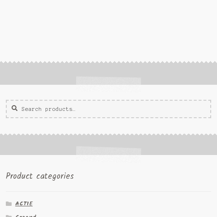
Zoeken
Zoek
voor:
Product categories
ACTIE