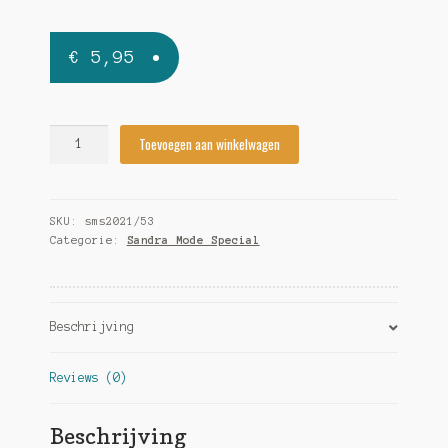
€
5,95
Sandra
Toevoegen aan winkelwagen
Mode
Special
2021/53
SKU:
sms2021/53
quantity
Categorie:
Sandra Mode Special
Beschrijving
Reviews (0)
Beschrijving