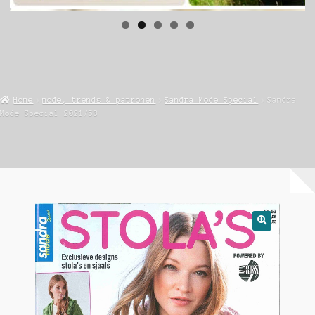
Home
mode, trends & patronen
Sandra Mode Special
Sandra
Mode Special 2021/53
🔍