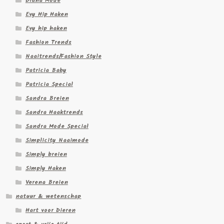
Diana Mode
Evy Hip Haken
Evy hip haken
Fashion Trends
Naaitrends/Fashion Style
Patricia Baby
Patricia Special
Sandra Breien
Sandra Haaktrends
Sandra Mode Special
Simplicity Naaimode
Simply breien
Simply Haken
Verena Breien
natuur & wetenschap
Hart voor Dieren