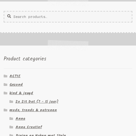
Zoeken
Zoek
voor:
Product categories
ACTIE
Gezond
kind & jeugd
Zo Zit Dat (7 - 15 jaar)
mode, trends & patronen
Anna
Anna Creatief
Breien en Haken met Style