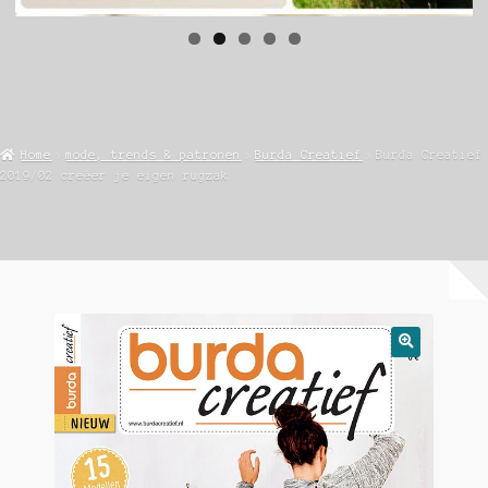
Home
mode, trends & patronen
Burda Creatief
Burda Creatief
2019/02 creëer je eigen rugzak
🔍