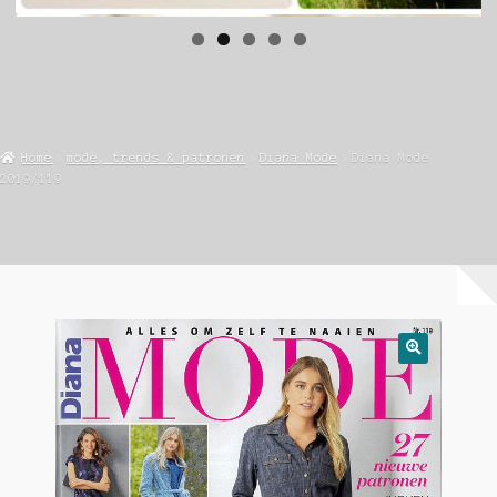
Home
mode, trends & patronen
Diana Mode
Diana Mode
2019/119
🔍