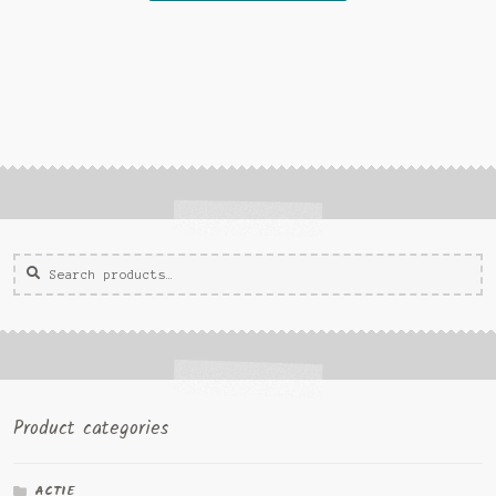
Zoeken
Zoek
voor:
Product categories
ACTIE