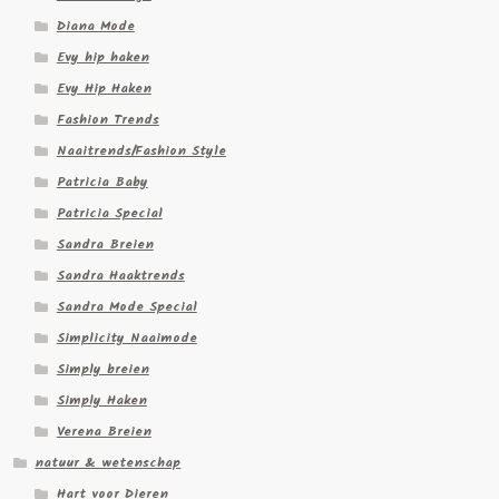
Diana Mode
Evy hip haken
Evy Hip Haken
Fashion Trends
Naaitrends/Fashion Style
Patricia Baby
Patricia Special
Sandra Breien
Sandra Haaktrends
Sandra Mode Special
Simplicity Naaimode
Simply breien
Simply Haken
Verena Breien
natuur & wetenschap
Hart voor Dieren