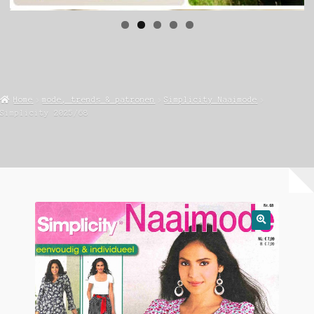
Home
mode, trends & patronen
Simplicity Naaimode
Simplicity 2025/68
🔍