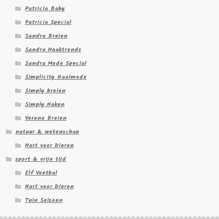
Patricia Baby
Patricia Special
Sandra Breien
Sandra Haaktrends
Sandra Mode Special
Simplicity Naaimode
Simply breien
Simply Haken
Verena Breien
natuur & wetenschap
Hart voor Dieren
sport & vrije tijd
Elf Voetbal
Hart voor Dieren
Tuin Seizoen