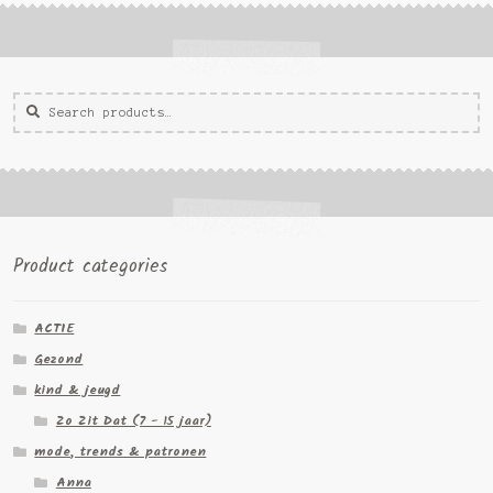
Zoeken
Zoek
voor:
Product categories
ACTIE
Gezond
kind & jeugd
Zo Zit Dat (7 - 15 jaar)
mode, trends & patronen
Anna