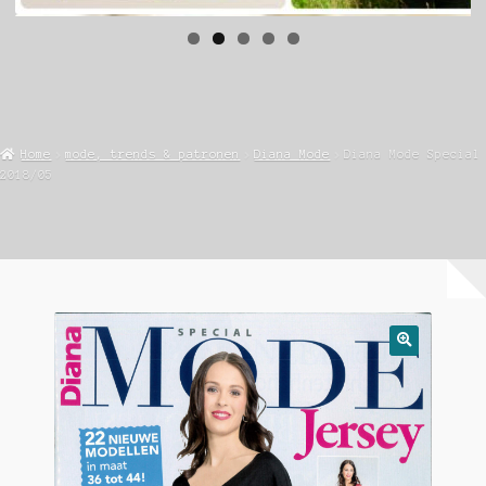
Home
mode, trends & patronen
Diana Mode
Diana Mode Special
2018/05
🔍