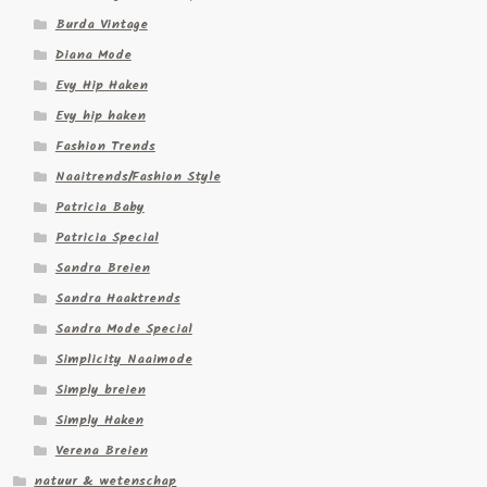
Burda Vintage
Diana Mode
Evy Hip Haken
Evy hip haken
Fashion Trends
Naaitrends/Fashion Style
Patricia Baby
Patricia Special
Sandra Breien
Sandra Haaktrends
Sandra Mode Special
Simplicity Naaimode
Simply breien
Simply Haken
Verena Breien
natuur & wetenschap