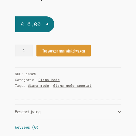
€
6,00
Diana
Toevoegen aan winkelwagen
Mode
Special
2018/05
SKU:
dms05
quantity
Categorie:
Diana Mode
Tags:
diana mode
,
diana mode special
Beschrijving
Reviews (0)