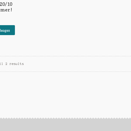
020/10
mer !
elwagen
ll 2 results