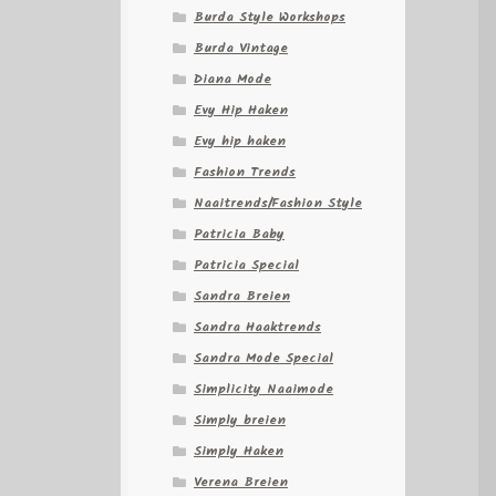
Burda Style Workshops
Burda Vintage
Diana Mode
Evy Hip Haken
Evy hip haken
Fashion Trends
Naaitrends/Fashion Style
Patricia Baby
Patricia Special
Sandra Breien
Sandra Haaktrends
Sandra Mode Special
Simplicity Naaimode
Simply breien
Simply Haken
Verena Breien