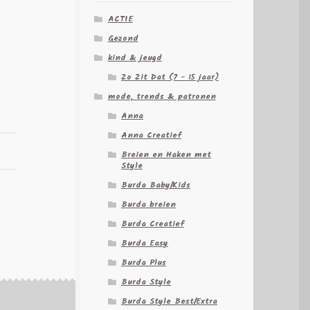
ACTIE
Gezond
kind & jeugd
Zo Zit Dat (7 - 15 jaar)
mode, trends & patronen
Anna
Anna Creatief
Breien en Haken met
Style
Burda Baby/Kids
Burda breien
Burda Creatief
Burda Easy
Burda Plus
Burda Style
Burda Style Best/Extra