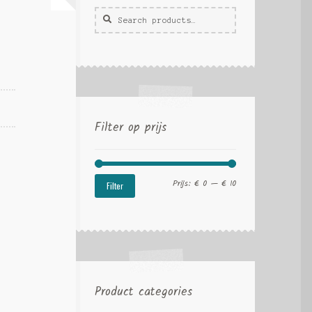
Zoeken
Zoek
voor:
Filter op prijs
Min.
Max.
Prijs:
€ 0
—
€ 10
Filter
prijs
prijs
Product categories