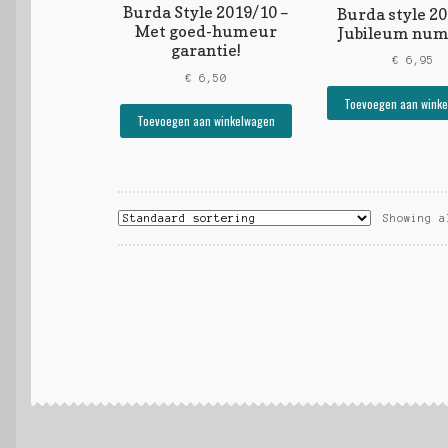
Burda Style 2019/10 –
Burda style 2
Met goed-humeur
Jubileum num
garantie!
€
6,95
€
6,50
Toevoegen aan wink
Toevoegen aan winkelwagen
Showing a