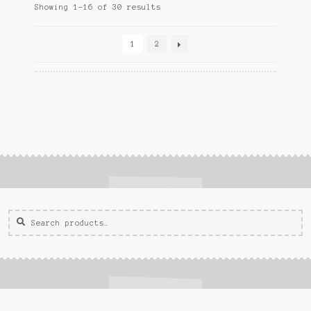
Showing 1–16 of 30 results
1
2
Zoeken
Zoek
voor: