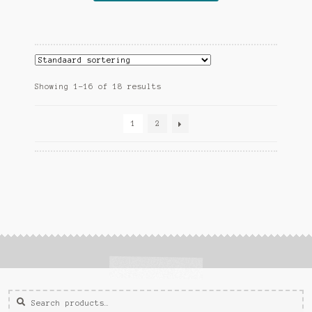
Showing 1–16 of 18 results
1
2
Zoeken
Zoek
voor: