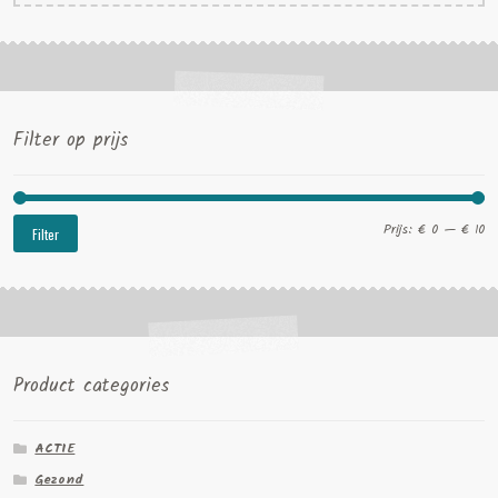
Filter op prijs
Mi
Ma
Prijs:
€ 0
—
€ 10
Filter
pri
pri
Product categories
ACTIE
Gezond