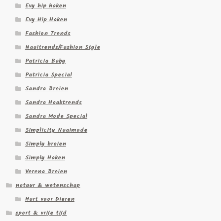
Evy hip haken
Evy Hip Haken
Fashion Trends
Naaitrends/Fashion Style
Patricia Baby
Patricia Special
Sandra Breien
Sandra Haaktrends
Sandra Mode Special
Simplicity Naaimode
Simply breien
Simply Haken
Verena Breien
natuur & wetenschap
Hart voor Dieren
sport & vrije tijd