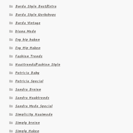
Burda Style Best/Extra
Burda Style Workshops
Burda Vintage
Diana Mode
Evy hip haken
Evy Hip Haken
Fashion Trends
Naaitrends/Fashion Style
Patricia Baby
Patricia Special
Sandra Breien
Sandra Haaktrends
Sandra Mode Special
Simplicity Naaimode
Simply breien
Simply Haken