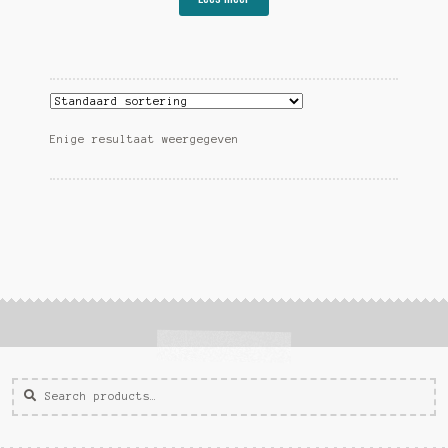
Enige resultaat weergegeven
Zoeken
Zoek
voor: