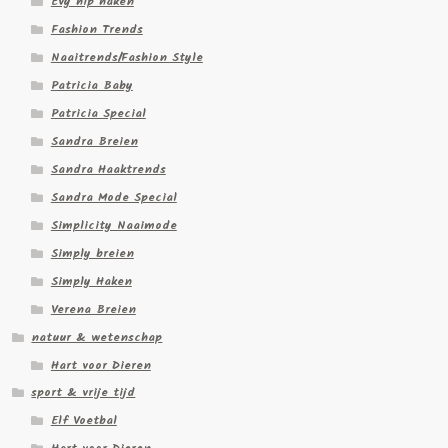
Evy hip haken
Fashion Trends
Naaitrends/Fashion Style
Patricia Baby
Patricia Special
Sandra Breien
Sandra Haaktrends
Sandra Mode Special
Simplicity Naaimode
Simply breien
Simply Haken
Verena Breien
natuur & wetenschap
Hart voor Dieren
sport & vrije tijd
Elf Voetbal