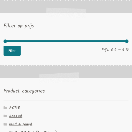
Filter op prijs
Mi
Ma
Prijs:
€ 0
—
€ 10
Filter
pri
pri
Product categories
ACTIE
Gezond
kind & jeugd