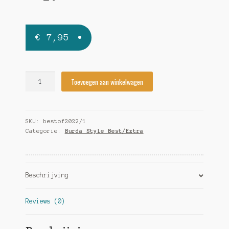
€
7,95
Burda
Toevoegen aan winkelwagen
Style
2022/01
best
SKU:
bestof2022/1
of
Categorie:
Burda Style Best/Extra
blouses
&
topjes
quantity
Beschrijving
Reviews (0)