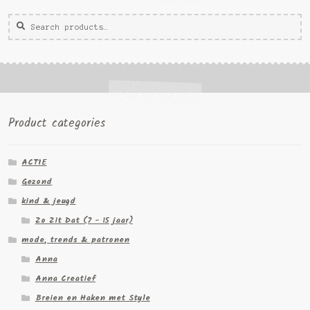
Zoeken
Zoek
voor:
Product categories
ACTIE
Gezond
kind & jeugd
Zo Zit Dat (7 - 15 jaar)
mode, trends & patronen
Anna
Anna Creatief
Breien en Haken met Style