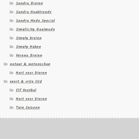
Sandra Breien
Sandra Haaktrends
Sandra Mode Special
Simplicity Naaimode
Simply breien
Simply Haken
Verena Breien
natuur & wetenschap
Hart voor Dieren
sport & vrije tijd
Elf Voetbal
Hart voor Dieren
Tuin Seizoen