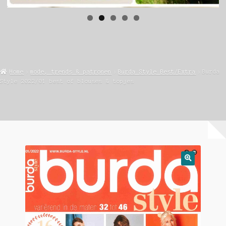
Home
mode, trends & patronen
Burda Style Best/Extra
Burda
Style 2022/01 best of blouses & topjes
🔍