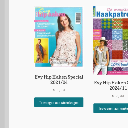
Evy Hip Haken Special
2021/04
Evy Hip Haken 
2024/11
€
3,30
€
7,99
Toevoegen aan winkelwagen
Toevoegen aan wink