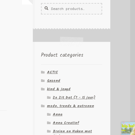
Zoeken
Zoek
voor:
Product categories
ACTIE
Gezond
kind & jeugd
Zo Zit Dat (7 - 15 jaar)
mode, trends & patronen
Anna
Anna Creatief
Breien en Haken met