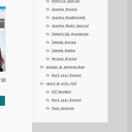
Patricia Special
Sandra Breien
Sandra Haaktrends
Sandra Mode Special
Simplicity Naaimode
Simply breien
Simply Haken
Verena Breien
natuur & wetenschap
Hart voor Dieren
/10
sport & vrije tijd
Elf Voetbal
Hart voor Dieren
Tuin Seizoen