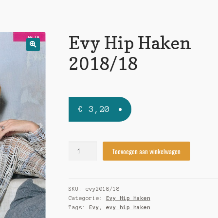
Evy Hip Haken
🔍
2018/18
€
3,20
Evy
Toevoegen aan winkelwagen
Hip
Haken
2018/18
SKU:
evy2018/18
quantity
Categorie:
Evy Hip Haken
Tags:
Evy
,
evy hip haken