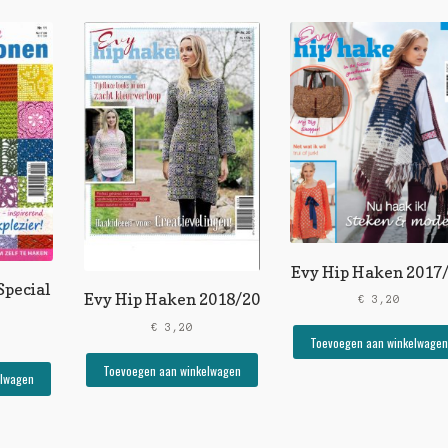
Evy Hip Haken 2017
Special
Evy Hip Haken 2018/20
€
3,20
€
3,20
Toevoegen aan winkelwagen
Toevoegen aan winkelwagen
elwagen