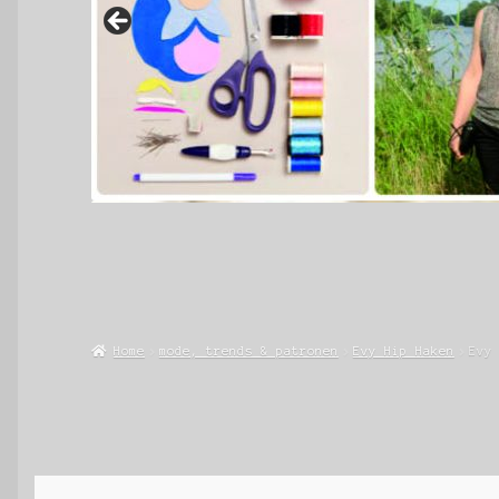
Home
mode, trends & patronen
Evy Hip Haken
Evy