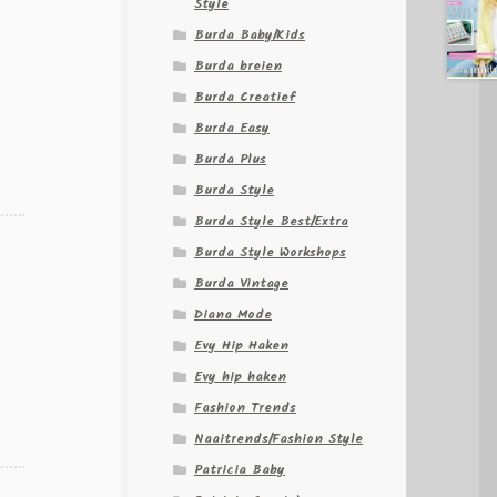
Style
Burda Baby/Kids
Burda breien
Burda Creatief
Burda Easy
Burda Plus
Burda Style
Burda Style Best/Extra
Burda Style Workshops
Burda Vintage
Diana Mode
Evy Hip Haken
Evy hip haken
Fashion Trends
Naaitrends/Fashion Style
Patricia Baby