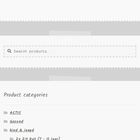
Zoeken
Zoek
voor:
Product categories
ACTIE
Gezond
kind & jeugd
Zo Zit Dat (7 - 15 jaar)