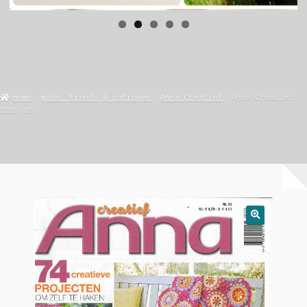
Home
mode, trends & patronen
Anna Creatief
Anna Creatief
2021/45
🔍