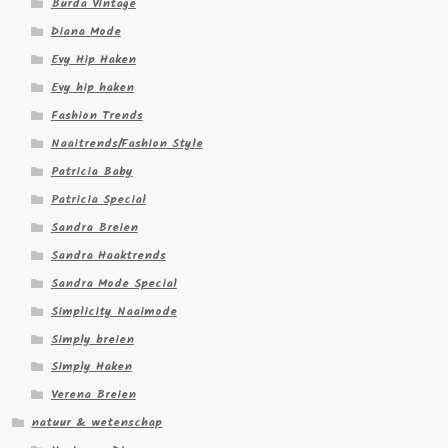
Burda Vintage
Diana Mode
Evy Hip Haken
Evy hip haken
Fashion Trends
Naaitrends/Fashion Style
Patricia Baby
Patricia Special
Sandra Breien
Sandra Haaktrends
Sandra Mode Special
Simplicity Naaimode
Simply breien
Simply Haken
Verena Breien
natuur & wetenschap