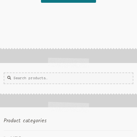
Zoeken
Zoek
voor:
Product categories