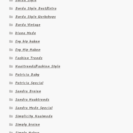
Burda Style
Burda Style Best/Extra
Burda Style Workshops
Burda Vintage
Diana Mode
Evy hip haken
Evy Hip Haken
Fashion Trends
Naaitrends/Fashion Style
Patricia Baby
Patricia Special
Sandra Breien
Sandra Haaktrends
Sandra Mode Special
Simplicity Naaimode
Simply breien
Simply Haken