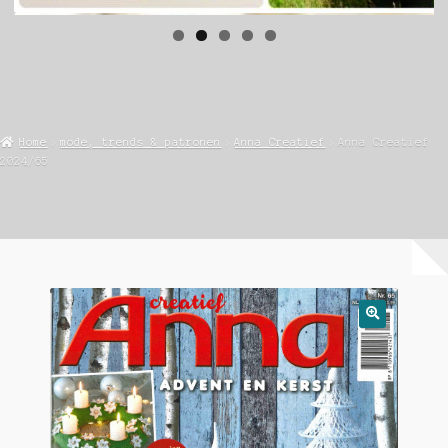
Home
mode, trends & patronen
Anna Creatief
Anna Creatief
2024/65
🔍