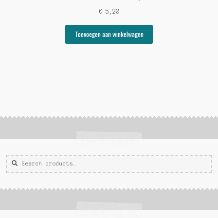
€
5,20
Toevoegen aan winkelwagen
Zoeken
Zoek
voor: