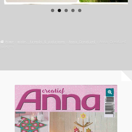
Home
mode, trends & patronen
Anna Creatief
Anna Creatief
2025/71
🔍