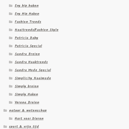
Evy hip haken
Evy Hip Haken
Fashion Trends
Naaitrends/Fashion Style
Patricia Baby
Patricia Special
Sandra Breien
Sandra Haaktrends
Sandra Mode Special
Simplicity Naaimode
Simply breien
Simply Haken
Verena Breien
natuur & wetenschap
Hart voor Dieren
sport & vrije tijd