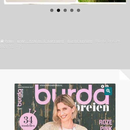
Home
mode, trends & patronen
Burda breien
Burda Breien
2021/12 – 5
🔍