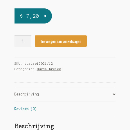
€
7,20
Burda
Toevoegen aan winkelwagen
Breien
2021/12
-
SKU:
burbrei2021/12
5
Categorie:
Burda breien
quantity
Beschrijving
Reviews (0)
Beschrijving