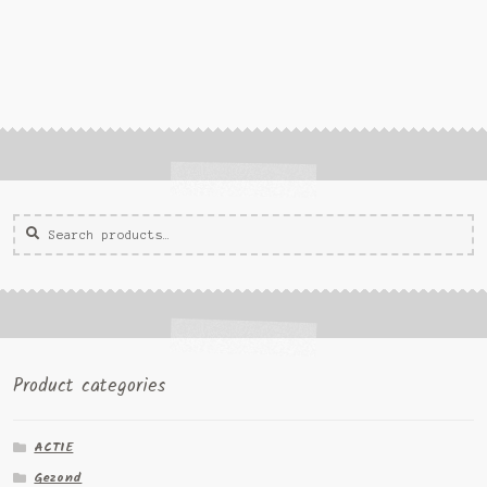
Zoeken
Zoek
voor:
Product categories
ACTIE
Gezond