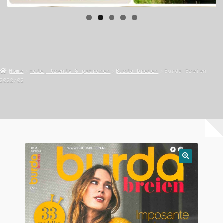
Home
mode, trends & patronen
Burda breien
Burda Breien
2022/02
🔍