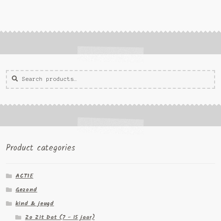
Zoeken
Zoek
voor:
Product categories
ACTIE
Gezond
kind & jeugd
Zo Zit Dat (7 - 15 jaar)