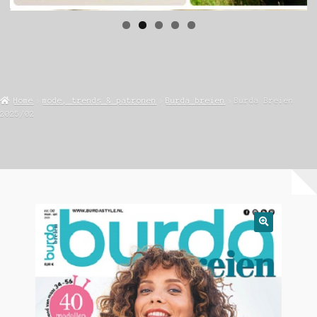
Home
mode, trends & patronen
Burda breien
Burda Breien
2025/02
🔍