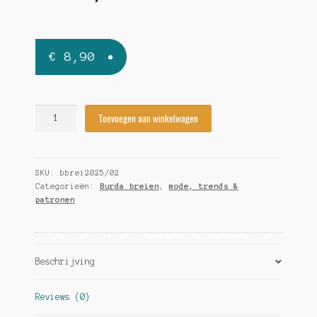
€
8,90
Burda
Toevoegen aan winkelwagen
Breien
2025/02
quantity
SKU:
bbrei2025/02
Categorieën:
Burda breien
,
mode, trends &
patronen
Beschrijving
Reviews (0)