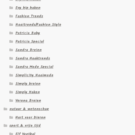
Evy hip haken
Fashion Trends
Naaitrends/Fashion Style
Patricia Baby
Patricia Special
Sandra Breien
Sandra Haaktrends
Sandra Mode Special
Simplicity Naaimode
Simply breien
Simply Haken
Verena Breien
natuur & wetenschap
Hart voor Dieren
sport & vrije tijd
Elf Voetbal