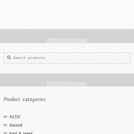
Zoeken
Zoek
voor:
Product categories
ACTIE
Gezond
kind & jeugd