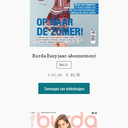
Burda Easy jaar-abonnement
SALE!
Original
Current
€
53,40
€
49,95
price
price
was:
is:
Toevoegen aan winkelwagen
€ 53,40.
€ 49,95.