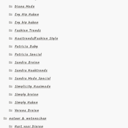
Diana Mode
Evy Hip Haken
Evy hip haken
Fashion Trends
Naaitrends/Fashion Style
Patricia Baby
Patricia Special
Sandra Breien
Sandra Haaktrends
Sandra Mode Special
Simplicity Naaimode
Simply breien
Simply Haken
Verena Breien
natuur & wetenschap
Hart voor Dieren