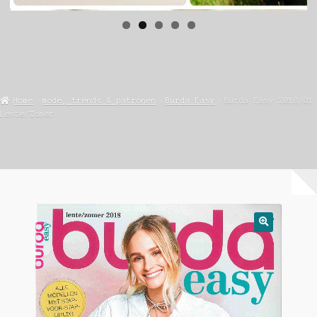
Home
mode, trends & patronen
Burda Easy
Burda Easy 2018/01
Lente/Zomer
🔍