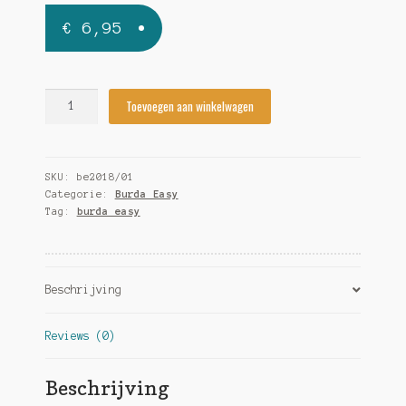
€
6,95
Burda
Toevoegen aan winkelwagen
Easy
2018/01
Lente/Zomer
SKU:
be2018/01
quantity
Categorie:
Burda Easy
Tag:
burda easy
Beschrijving
Reviews (0)
Beschrijving