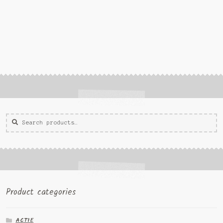
Zoeken
Zoek
voor:
Product categories
ACTIE