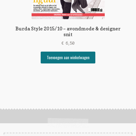
Burda Style 2015/10 – avondmode & designer
snit
€
6,50
Toevoegen aan winkelwagen
Zoeken
Zoek