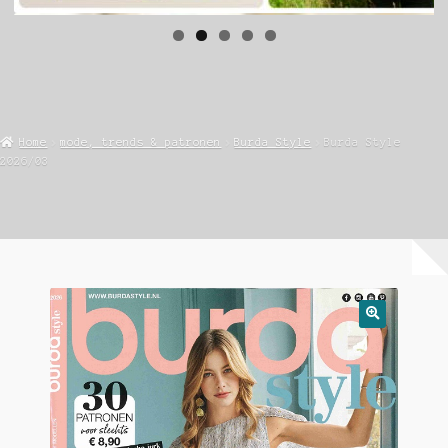
Home
mode, trends & patronen
Burda Style
Burda Style
2026/03
🔍