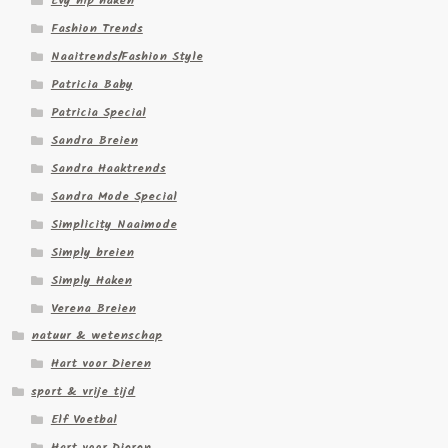
Evy hip haken
Fashion Trends
Naaitrends/Fashion Style
Patricia Baby
Patricia Special
Sandra Breien
Sandra Haaktrends
Sandra Mode Special
Simplicity Naaimode
Simply breien
Simply Haken
Verena Breien
natuur & wetenschap
Hart voor Dieren
sport & vrije tijd
Elf Voetbal
Hart voor Dieren