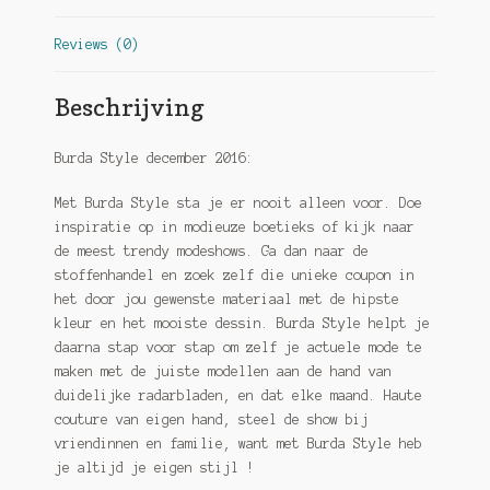
het
hele
Reviews (0)
gezin
quantity
Beschrijving
Burda Style december 2016:
Met Burda Style sta je er nooit alleen voor. Doe
inspiratie op in modieuze boetieks of kijk naar
de meest trendy modeshows. Ga dan naar de
stoffenhandel en zoek zelf die unieke coupon in
het door jou gewenste materiaal met de hipste
kleur en het mooiste dessin. Burda Style helpt je
daarna stap voor stap om zelf je actuele mode te
maken met de juiste modellen aan de hand van
duidelijke radarbladen, en dat elke maand. Haute
couture van eigen hand, steel de show bij
vriendinnen en familie, want met Burda Style heb
je altijd je eigen stijl !