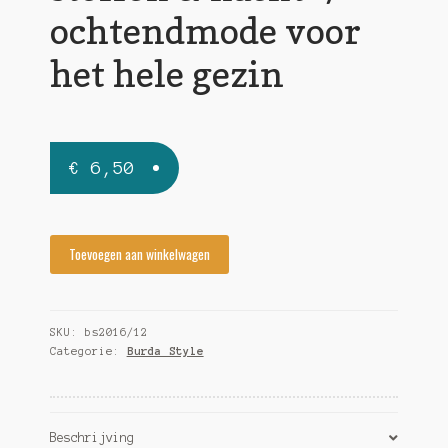
ochtendmode voor
het hele gezin
€
6,50
Burda
Toevoegen aan winkelwagen
Style
2016/12-
feestelijke
SKU:
bs2016/12
stoffen
Categorie:
Burda Style
&
nacht-
/
ochtendmode
Beschrijving
voor