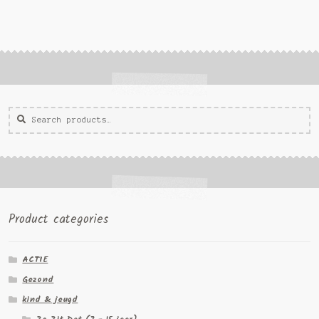
Zoeken
Zoek
voor:
Product categories
ACTIE
Gezond
kind & jeugd