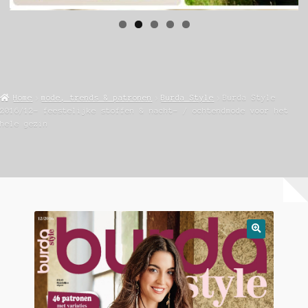
Home
mode, trends & patronen
Burda Style
Burda Style
2016/12- feestelijke stoffen & nacht- / ochtendmode voor het
hele gezin
🔍