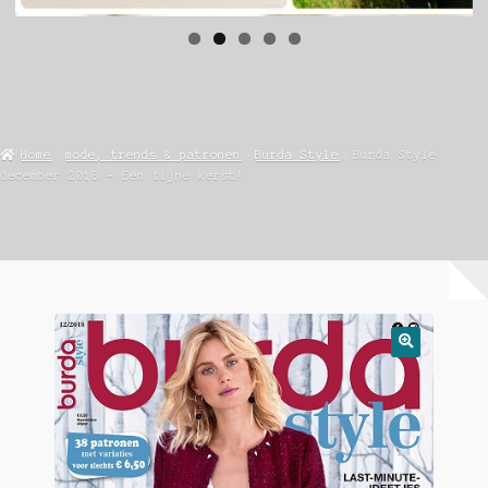
Home
mode, trends & patronen
Burda Style
Burda Style
december 2018 – Een fijne kerst!
🔍