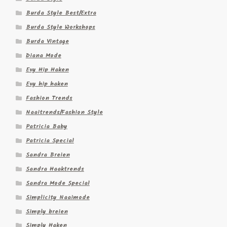
Burda Style Best/Extra
Burda Style Workshops
Burda Vintage
Diana Mode
Evy Hip Haken
Evy hip haken
Fashion Trends
Naaitrends/Fashion Style
Patricia Baby
Patricia Special
Sandra Breien
Sandra Haaktrends
Sandra Mode Special
Simplicity Naaimode
Simply breien
Simply Haken