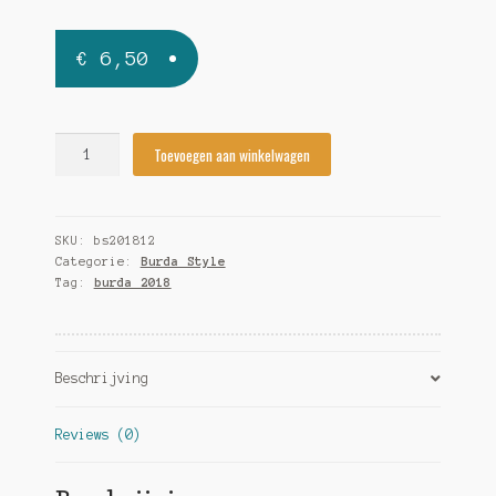
€
6,50
Burda
Toevoegen aan winkelwagen
Style
december
2018
SKU:
bs201812
-
Categorie:
Burda Style
Een
Tag:
burda 2018
fijne
kerst!
quantity
Beschrijving
Reviews (0)