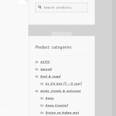
Zoeken
Zoek
voor:
Product categories
ACTIE
Gezond
kind & jeugd
Zo Zit Dat (7 - 15 jaar)
mode, trends & patronen
Anna
Anna Creatief
Breien en Haken met