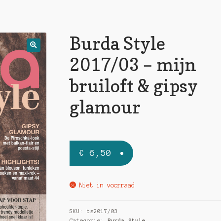
Burda Style
🔍
2017/03 – mijn
bruiloft & gipsy
glamour
€
6,50
Niet in voorraad
SKU:
bs2017/03
Categorie:
Burda Style