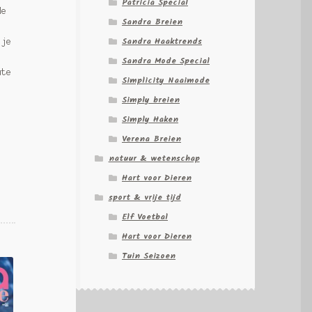
Patricia Special
de
Sandra Breien
Sandra Haaktrends
 je
Sandra Mode Special
ute
Simplicity Naaimode
Simply breien
Simply Haken
Verena Breien
natuur & wetenschap
Hart voor Dieren
sport & vrije tijd
Elf Voetbal
Hart voor Dieren
Tuin Seizoen