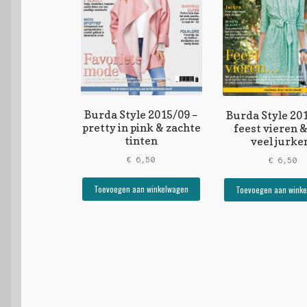
Burda Style 2015/09 –
Burda Style 20
pretty in pink & zachte
feest vieren &
tinten
veel jurken
€
6,50
€
6,50
Toevoegen aan winkelwagen
Toevoegen aan wink