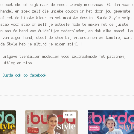
ze boetieks of kijk naar de meest trendy modeshows. Ga dan naar 
nhandel en zoek zelf die unieke coupon in het door jou gewenste
aal met de hipste kleur en het mooiste dessin. Burda Style helpt
 stap voor stap om zelf je actuele mode te maken met de juiste
en aan de hand van duidelijke radarbladen, en dat elke maand. Ha
e van eigen hand, steel de show bij vriendinnen en familie, want
rda Style heb je altijd je eigen stijl !
e uitgave tientallen modellen voor zelfmaakmode met patronen,
e uitleg en tips.
g Burda ook op facebook
SALE!