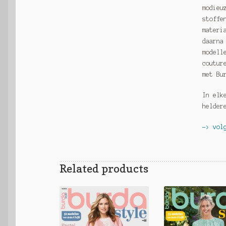
modieu
stoffe
materi
daarna
modell
coutur
met Bu
In elk
helder
-> vol
Related products