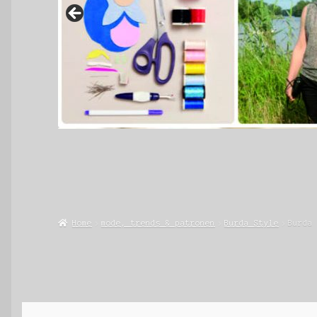
Home
mode, trends & patronen
Burda Style
Burda