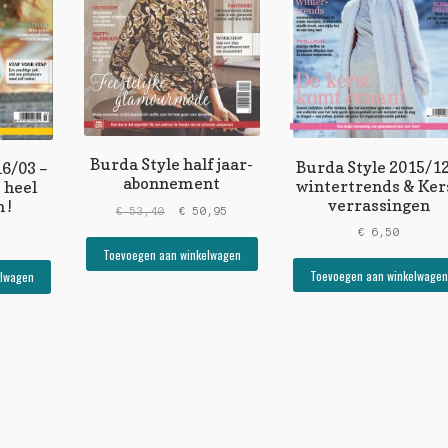
Burda Style half jaar-
Burda Style 2015/12
16/03 –
abonnement
wintertrends & Ker
 heel
verrassingen
 !
Original
Current
€
53,40
€
50,95
price
price
€
6,50
was:
is:
Toevoegen aan winkelwagen
€ 53,40.
€ 50,95.
Toevoegen aan winkelwagen
elwagen