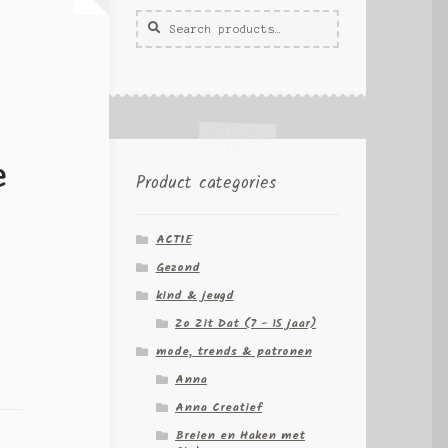
Zoeken
Zoek
voor:
e
Product categories
ACTIE
Gezond
kind & jeugd
Zo Zit Dat (7 - 15 jaar)
mode, trends & patronen
Anna
Anna Creatief
Breien en Haken met