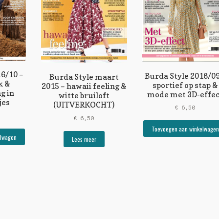
16/10 –
Burda Style 2016/09
Burda Style maart
k &
sportief op stap &
2015 – hawaii feeling &
g in
mode met 3D-effec
witte bruiloft
jes
(UITVERKOCHT)
€
6,50
€
6,50
Toevoegen aan winkelwagen
elwagen
Lees meer