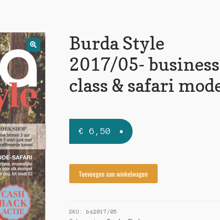
Burda Style
🔍
2017/05- business
class & safari mod
€
6,50
Burda
Toevoegen aan winkelwagen
Style
2017/05-
business
SKU:
bs2017/05
class