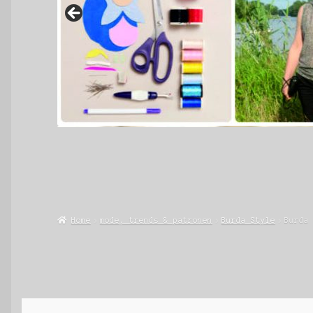
Home
mode, trends & patronen
Burda Style
Burda