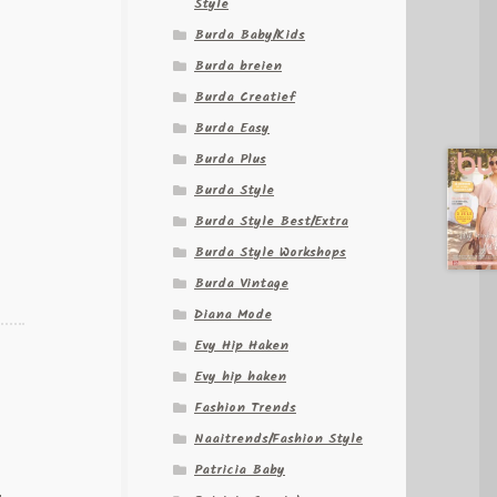
Style
Burda Baby/Kids
Burda breien
Burda Creatief
Burda Easy
Burda Plus
Burda Style
Burda Style Best/Extra
Burda Style Workshops
Burda Vintage
Diana Mode
Evy Hip Haken
Evy hip haken
Fashion Trends
Naaitrends/Fashion Style
Patricia Baby