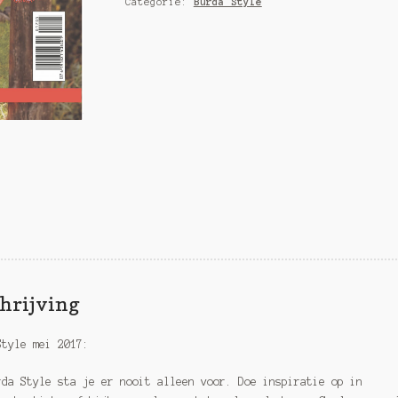
Categorie:
Burda Style
&
safari
mode
quantity
hrijving
Style mei 2017:
rda Style sta je er nooit alleen voor. Doe inspiratie op in