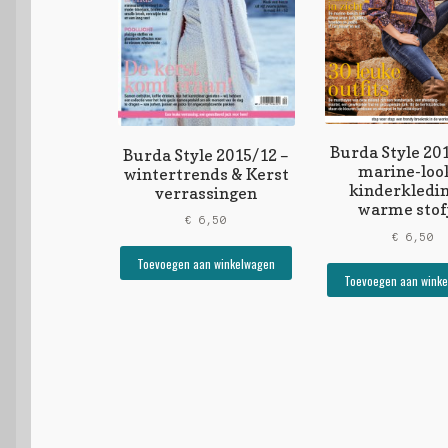
Burda Style 20
Burda Style 2015/12 –
marine-loo
wintertrends & Kerst
kinderkledin
verrassingen
warme stof
€
6,50
€
6,50
Toevoegen aan winkelwagen
Toevoegen aan wink