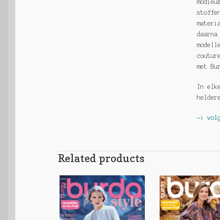
modieu
stoffe
materi
daarna
modell
coutur
met Bu
In elk
helder
-> vol
Related products