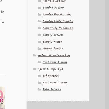
Patricia Special
de
Sandra Breien
 je
Sandra Haaktrends
Sandra Mode Special
ute
Simplicity Naaimode
Simply breien
Simply Haken
Verena Breien
natuur & wetenschap
Hart voor Dieren
sport & vrije tijd
Elf Voetbal
Hart voor Dieren
Tuin Seizoen