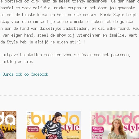
ze boetieks of kijk naar de meest trendy modeshows. Ga dan naar 
nhandel en zoek zelf die unieke coupon in het door jou gewenste
aal met de hipste kleur en het mooiste dessin. Burda Style helpt
 stap voor stap om zelf je actuele mode te maken met de juiste
en aan de hand van duidelijke radarbladen, en dat elke maand. Ha
e van eigen hand, steel de show bij vriendinnen en familie, want
rda Style heb je altijd je eigen stijl !
e uitgave tientallen modellen voor zelfmaakmode met patronen,
e uitleg en tips.
g Burda ook op facebook