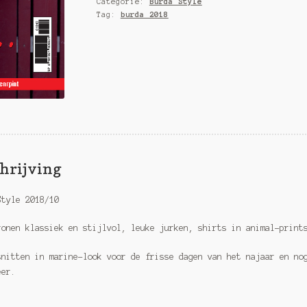
Categorie:
Burda Style
Nature
Tag:
burda 2018
quantity
hrijving
Style 2018/10
ronen klassiek en stijlvol, leuke jurken, shirts in animal-print
snitten in marine-look voor de frisse dagen van het najaar en no
eer.