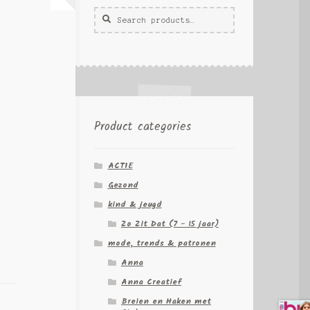
Zoeken
Zoek
voor:
Product categories
ACTIE
Gezond
kind & jeugd
Zo Zit Dat (7 - 15 jaar)
mode, trends & patronen
Anna
Anna Creatief
Breien en Haken met