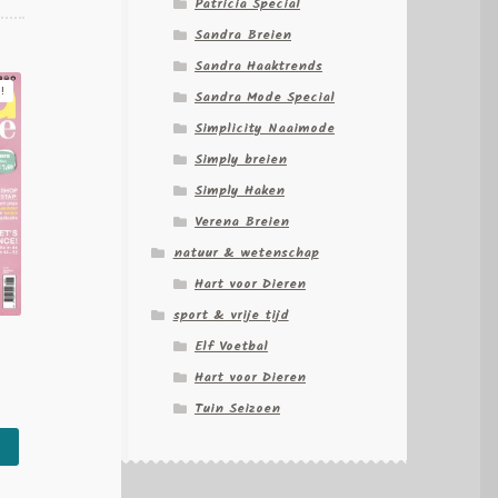
Patricia Special
Sandra Breien
Sandra Haaktrends
!
Sandra Mode Special
Simplicity Naaimode
Simply breien
Simply Haken
Verena Breien
natuur & wetenschap
Hart voor Dieren
sport & vrije tijd
Elf Voetbal
Hart voor Dieren
urrent
Tuin Seizoen
rice
s:
 99,95.