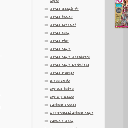
Style
Burda Baby/Kids
Burda breien
Burda Creatief
Burda Easy
Burda Plus
Burda Style
Burda Style Best/Extra
Burda Style Workshops
Burda Vintage
Diana Mode
Evy hip haken
s.
Evy Hip Haken
Fashion Trends
g
Naaitrends/Fashion Style
Patricia Baby