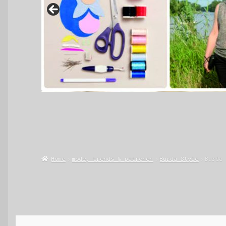
Home
mode, trends & patronen
Burda Style
Burda