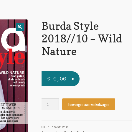
Burda Style
🔍
2018//10 – Wild
Nature
€
6,50
Burda
Toevoegen aan winkelwagen
Style
2018//10
-
SKU:
bs201810
Wild