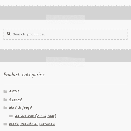
Zoeken
Zoek
voor:
Product categories
ACTIE
Gezond
kind & jeugd
Zo Zit Dat (7 - 15 jaar)
mode, trends & patronen