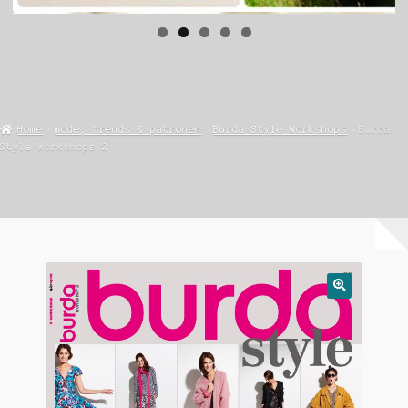
Home
mode, trends & patronen
Burda Style Workshops
Burda
Style Workshops 2
🔍