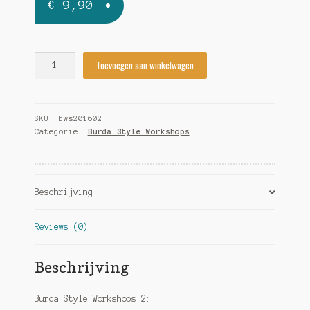
€
9,90
Burda
Toevoegen aan winkelwagen
Style
Workshops
2
SKU:
bws201602
quantity
Categorie:
Burda Style Workshops
Beschrijving
Reviews (0)
Beschrijving
Burda Style Workshops 2: