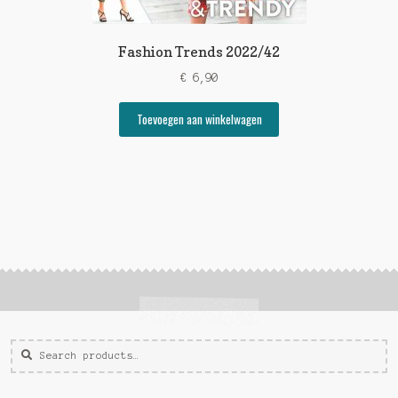
Fashion Trends 2022/42
€
6,90
Toevoegen aan winkelwagen
Zoeken
Zoek
voor: