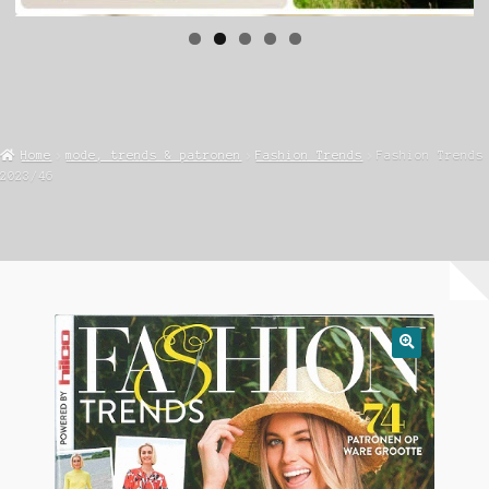
Home
mode, trends & patronen
Fashion Trends
Fashion Trends
2023/46
🔍