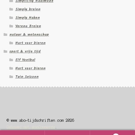
Simplicity Naaimode
Simply breien
Simply Haken
Verena Breien
natuur & wetenschap
Hart voor Dieren
sport & vrije tijd
Elf Voetbal
Hart voor Dieren
Tuin Seizoen
© www.abo-tijdschriften.com 2026
Gebouwd met WooCommerce
.