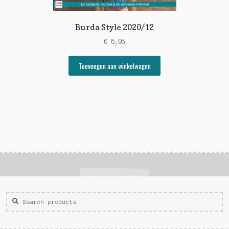
Burda Style 2020/12
€
6,95
Toevoegen aan winkelwagen
Zoeken
Zoek
voor: