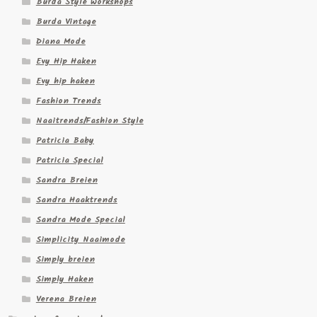
Burda Style Workshops
Burda Vintage
Diana Mode
Evy Hip Haken
Evy hip haken
Fashion Trends
Naaitrends/Fashion Style
Patricia Baby
Patricia Special
Sandra Breien
Sandra Haaktrends
Sandra Mode Special
Simplicity Naaimode
Simply breien
Simply Haken
Verena Breien