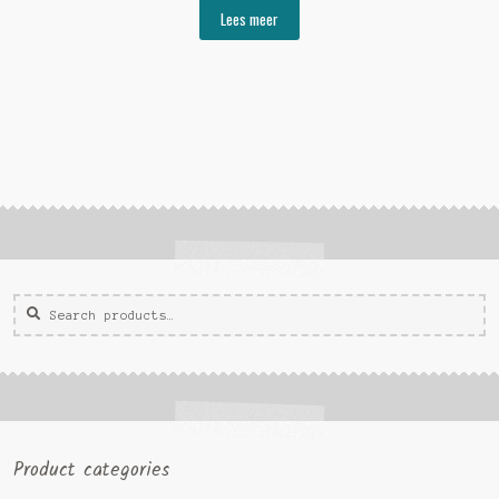
Lees meer
Zoeken
Zoek
voor:
Product categories