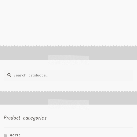
Zoeken
Zoek
voor:
Product categories
ACTIE