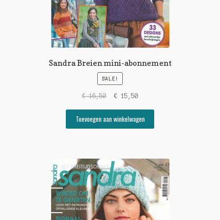
Sandra Breien mini-abonnement
SALE!
Original
Current
€
16,50
€
15,50
price
price
was:
is:
Toevoegen aan winkelwagen
€ 16,50.
€ 15,50.