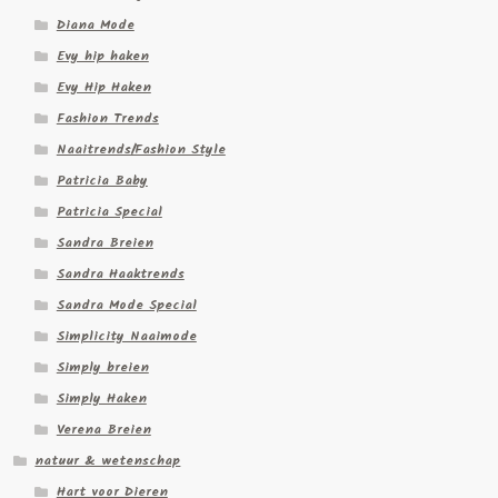
Diana Mode
Evy hip haken
Evy Hip Haken
Fashion Trends
Naaitrends/Fashion Style
Patricia Baby
Patricia Special
Sandra Breien
Sandra Haaktrends
Sandra Mode Special
Simplicity Naaimode
Simply breien
Simply Haken
Verena Breien
natuur & wetenschap
Hart voor Dieren