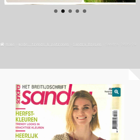
Home
mode, trends & patronen
Sandra Breien
Sandra 2026/29
🔍