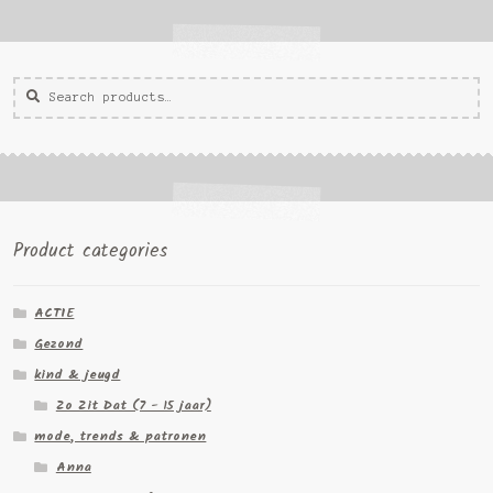
Zoeken
Zoek
voor:
Product categories
ACTIE
Gezond
kind & jeugd
Zo Zit Dat (7 - 15 jaar)
mode, trends & patronen
Anna