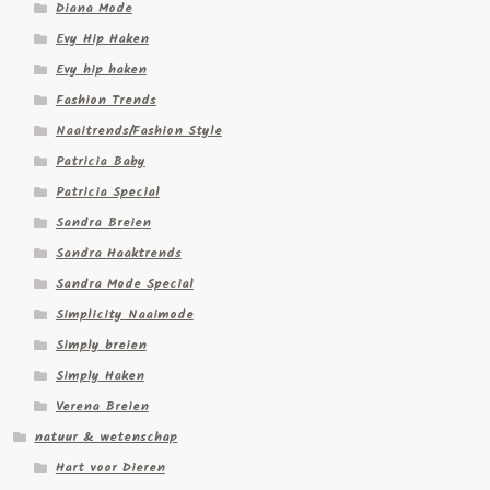
Diana Mode
Evy Hip Haken
Evy hip haken
Fashion Trends
Naaitrends/Fashion Style
Patricia Baby
Patricia Special
Sandra Breien
Sandra Haaktrends
Sandra Mode Special
Simplicity Naaimode
Simply breien
Simply Haken
Verena Breien
natuur & wetenschap
Hart voor Dieren