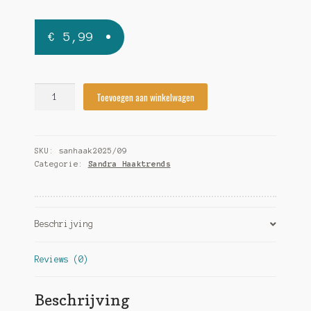
€
5,99
Sandra
Toevoegen aan winkelwagen
Haakmode
2025/09
quantity
SKU:
sanhaak2025/09
Categorie:
Sandra Haaktrends
Beschrijving
Reviews (0)
Beschrijving