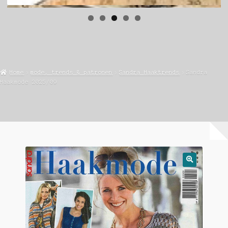
Home
mode, trends & patronen
Sandra Haaktrends
Sandra
Haakmode 2025/09
🔍