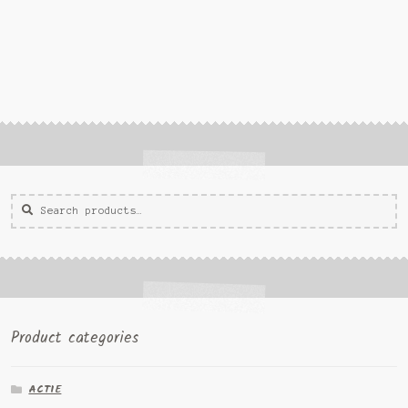
Zoeken
Zoek
voor:
Product categories
ACTIE