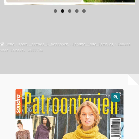
Home
mode, trends & patronen
Sandra Mode Special
Sandra
Mode Special 2023/62
🔍