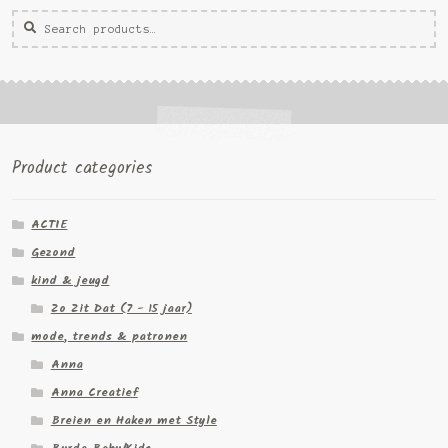
Zoeken
Zoek
voor:
Product categories
ACTIE
Gezond
kind & jeugd
Zo Zit Dat (7 - 15 jaar)
mode, trends & patronen
Anna
Anna Creatief
Breien en Haken met Style