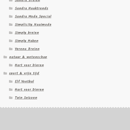
Sandra Breien
Sandra Haaktrends
Sandra Mode Special
Simplicity Naaimode
Simply breien
Simply Haken
Verena Breien
natuur & wetenschap
Hart voor Dieren
sport & vrije tijd
Elf Voetbal
Hart voor Dieren
Tuin Seizoen