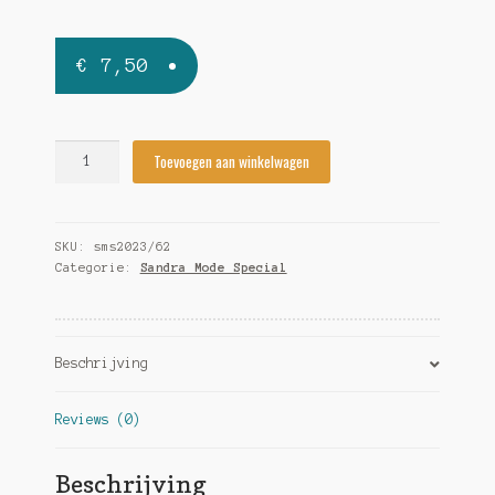
€
7,50
Sandra
Toevoegen aan winkelwagen
Mode
Special
2023/62
SKU:
sms2023/62
quantity
Categorie:
Sandra Mode Special
Beschrijving
Reviews (0)
Beschrijving