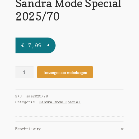
Sandra Mode Special
2025/70
€
7,99
Sandra
Toevoegen aan winkelwagen
Mode
Special
2025/70
SKU:
sms2025/70
quantity
Categorie:
Sandra Mode Special
Beschrijving