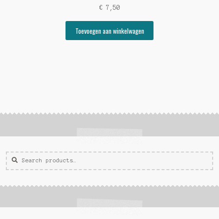
€
7,50
Toevoegen aan winkelwagen
Zoeken
Zoek
voor: