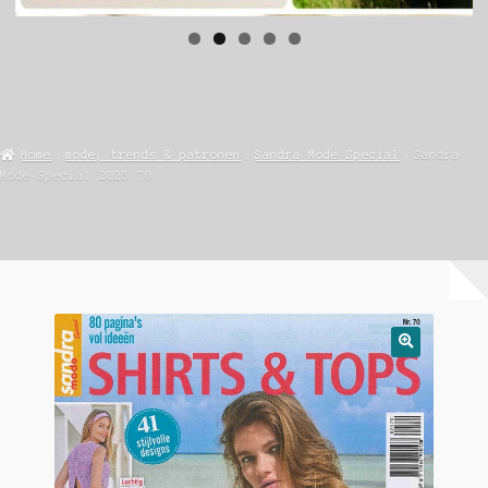
Home
mode, trends & patronen
Sandra Mode Special
Sandra
Mode Special 2025/70
🔍