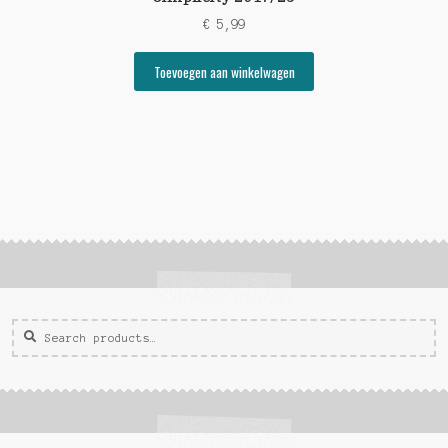
€
5,99
Toevoegen aan winkelwagen
Zoeken
Zoek
voor: