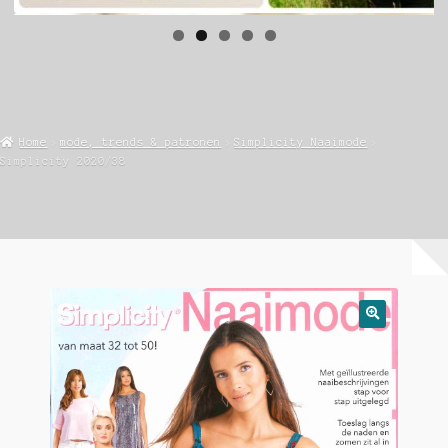
Home
mode, trends & patronen
Simplicity Naaimode
Simplicity 2020/38
🔍