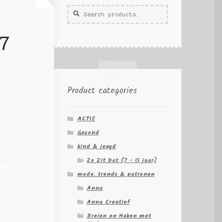
Zoeken
Zoek
voor:
57
Product categories
ACTIE
Gezond
kind & jeugd
Zo Zit Dat (7 - 15 jaar)
mode, trends & patronen
Anna
Anna Creatief
Breien en Haken met