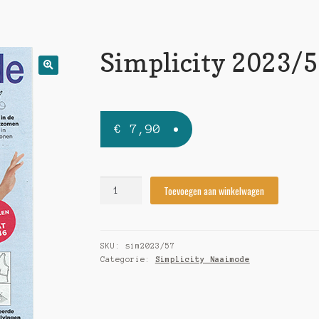
Simplicity 2023/
🔍
€
7,90
Simplicity
Toevoegen aan winkelwagen
2023/57
quantity
SKU:
sim2023/57
Categorie:
Simplicity Naaimode