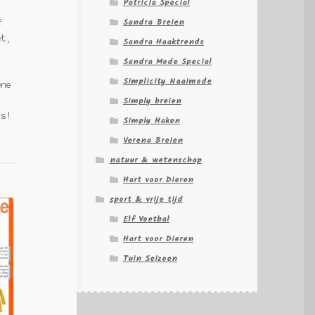
Patricia Special
Sandra Breien
f
et,
Sandra Haaktrends
Sandra Mode Special
Simplicity Naaimode
ene
Simply breien
ls!
Simply Haken
Verena Breien
natuur & wetenschap
Hart voor Dieren
sport & vrije tijd
Elf Voetbal
Hart voor Dieren
Tuin Seizoen