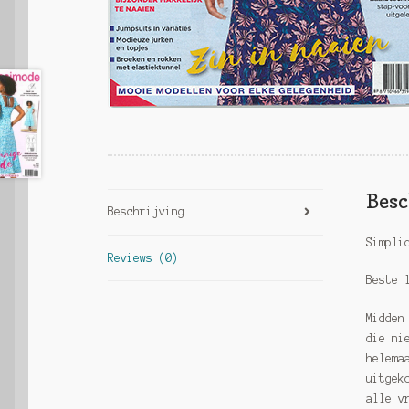
Besc
Beschrijving
Simpli
Reviews (0)
Beste 
Midden
die ni
helema
uitgek
alle v