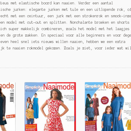
dieus met elastische boord kan naaien. Verder een aantal
tische jurken: elegante jurken met tule en een uitlopende rok, o
recht met een ceintuur, een jurk met een strokenrok en smock-inz
een model met cut-out en splitten. Nonchalante broeken en shorts
zich super makkelijk combineren, zoals het model met het laagjes
 en de grote zakken. En speciaal voor alle beginners en voor deg
 even heel snel iets nieuws willen naaien, hebben we een extra
ijk te naaien rokmodel gekozen. Zoals je ziet, voor ieder wat wi