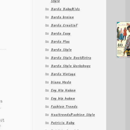
Style
Burda Baby/Kids
Burda breien
Burda Creatief
Burda Easy
Burda Plus
Burda Style
Burda Style Best/Extra
Burda Style Workshops
Burda Vintage
Diana Mode
Evy Hip Haken
Evy hip haken
ls
Fashion Trends
t
Naaitrends/Fashion Style
eit
Patricia Baby
f