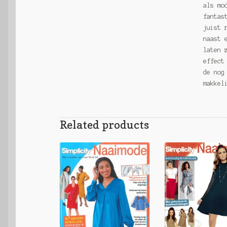
als mo
fantas
juist 
naast 
laten 
effect
de nog
makkel
Related products