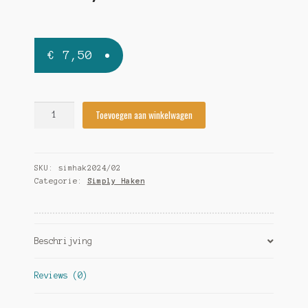
€
7,50
Simply
Toevoegen aan winkelwagen
Haken
2024/02
quantity
SKU:
simhak2024/02
Categorie:
Simply Haken
Beschrijving
Reviews (0)