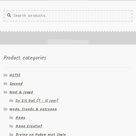
Zoeken
Zoek
voor:
Product categories
ACTIE
Gezond
kind & jeugd
Zo Zit Dat (7 - 15 jaar)
mode, trends & patronen
Anna
Anna Creatief
Breien en Haken met Style