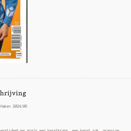
hrijving
 Haken 2024/06
kerstideetjes zoals een kerstkrans, een kerst sok, grappige