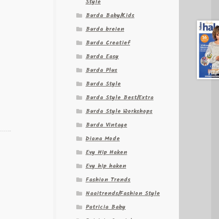
Style
Burda Baby/Kids
Burda breien
Burda Creatief
Burda Easy
Burda Plus
Burda Style
Burda Style Best/Extra
Burda Style Workshops
Burda Vintage
Diana Mode
Evy Hip Haken
Evy hip haken
Fashion Trends
Naaitrends/Fashion Style
Patricia Baby