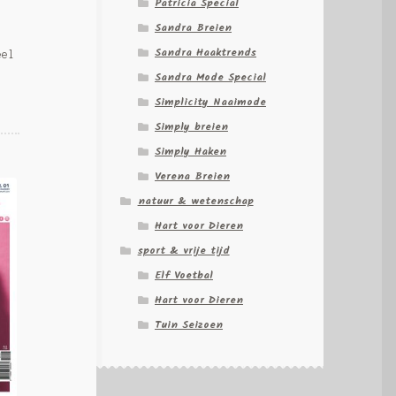
Patricia Special
Sandra Breien
Sandra Haaktrends
eel
Sandra Mode Special
Simplicity Naaimode
Simply breien
Simply Haken
Verena Breien
natuur & wetenschap
Hart voor Dieren
sport & vrije tijd
Elf Voetbal
Hart voor Dieren
Tuin Seizoen