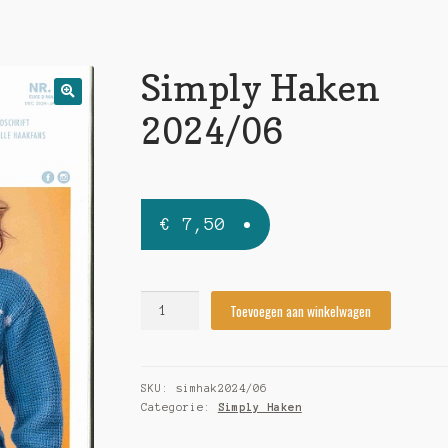
Simply Haken
🔍
2024/06
€
7,50
Simply
Toevoegen aan winkelwagen
Haken
2024/06
quantity
SKU:
simhak2024/06
Categorie:
Simply Haken