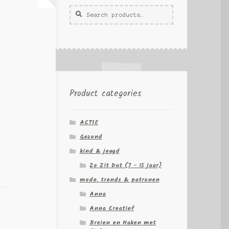
Zoeken
Zoek
voor:
Product categories
ACTIE
Gezond
kind & jeugd
Zo Zit Dat (7 - 15 jaar)
mode, trends & patronen
Anna
Anna Creatief
Breien en Haken met