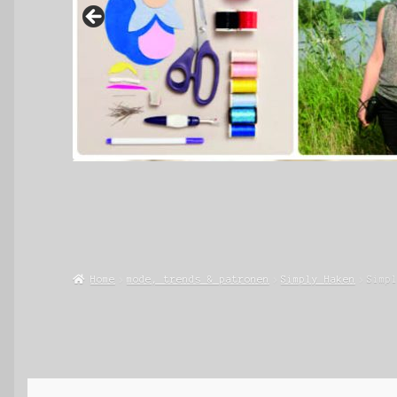
Home
mode, trends & patronen
Simply Haken
Simp