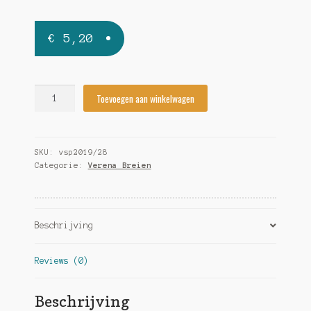
€
5,20
Verena
Toevoegen aan winkelwagen
Special
Brei
Fashion
SKU:
vsp2019/28
2019/28
Categorie:
Verena Breien
quantity
Beschrijving
Reviews (0)
Beschrijving