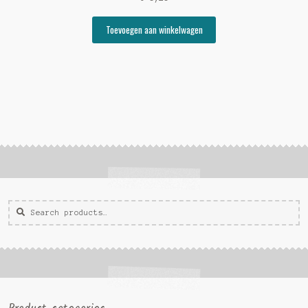
Toevoegen aan winkelwagen
Zoeken
Zoek
voor: