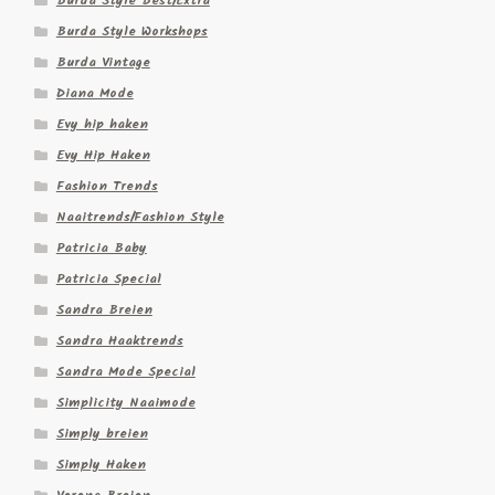
Burda Style Best/Extra
Burda Style Workshops
Burda Vintage
Diana Mode
Evy hip haken
Evy Hip Haken
Fashion Trends
Naaitrends/Fashion Style
Patricia Baby
Patricia Special
Sandra Breien
Sandra Haaktrends
Sandra Mode Special
Simplicity Naaimode
Simply breien
Simply Haken