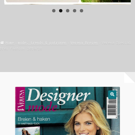
Home
mode, trends & patronen
Verena Breien
Verena Special
Brei Fashion 2019/28
🔍