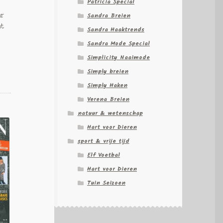
Patricia Special
Sandra Breien
ar
at
Sandra Haaktrends
Sandra Mode Special
Simplicity Naaimode
Simply breien
Simply Haken
Verena Breien
natuur & wetenschap
Hart voor Dieren
sport & vrije tijd
Elf Voetbal
Hart voor Dieren
Tuin Seizoen