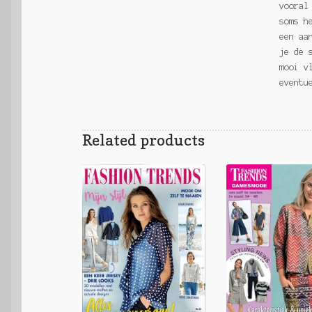
vooral
soms h
een aa
je de 
mooi v
eventu
Related products