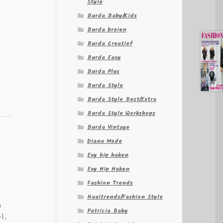
Style
Burda Baby/Kids
Burda breien
Burda Creatief
Burda Easy
Burda Plus
Burda Style
Burda Style Best/Extra
Burda Style Workshops
Burda Vintage
Diana Mode
Evy hip haken
Evy Hip Haken
Fashion Trends
Naaitrends/Fashion Style
n
Patricia Baby
el,