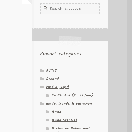
Zoeken
Zoek
voor:
Product categories
ACTIE
Gezond
kind & jeugd
Zo Zit Dat (7 - 15 jaar)
mode, trends & patronen
Anna
Anna Creatief
Breien en Haken met