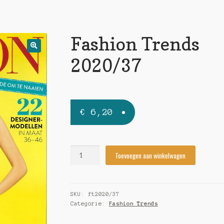
Fashion Trends
🔍
2020/37
€
6,20
Fashion
Toevoegen aan winkelwagen
Trends
2020/37
quantity
SKU:
ft2020/37
Categorie:
Fashion Trends