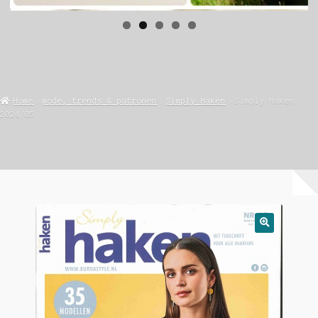
Home
mode, trends & patronen
Simply Haken
Simply Haken
2024/05
🔍