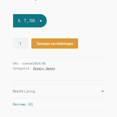
€
7,50
Simply
Toevoegen aan winkelwagen
Haken
2024/05
quantity
SKU:
simhak2024/05
Categorie:
Simply Haken
Beschrijving
Reviews (0)