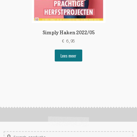
Simply Haken 2022/05
€
6,95
Lees meer
Zoeken
Zoek